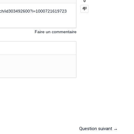
0
-tech/id303492600?i=1000721619723
Faire un commentaire
Question suivant
→