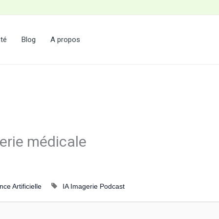
nté
Blog
A propos
gerie médicale
nce Artificielle
IA
Imagerie
Podcast