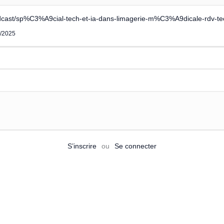
podcast/sp%C3%A9cial-tech-et-ia-dans-limagerie-m%C3%A9dicale-rdv
8/2025
S’inscrire
ou
Se connecter