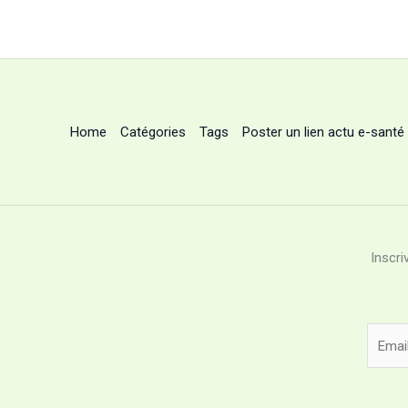
Home
Catégories
Tags
Poster un lien actu e-santé
Inscri
E
m
a
i