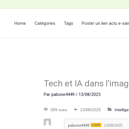
Home
Catégories
Tags
Poster un lien actu e-sa
Tech et IA dans l’ima
Par
pabone4449
/
13/08/2025
389 vues
13/08/2025
Intellige
pabone4449
1.80K
13/08/2025