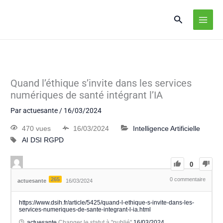
Quand l’éthique s’invite dans les services
numériques de santé intégrant l’IA
Par
actuesante
/
16/03/2024
470 vues
16/03/2024
Intelligence Artificielle
AI
DSI
RGPD
0
265
0
commentaire
actuesante
16/03/2024
https://www.dsih.fr/article/5425/quand-l-ethique-s-invite-dans-les-
services-numeriques-de-sante-integrant-l-ia.html
actuesante
Changer le statut à "publié"
16/03/2024