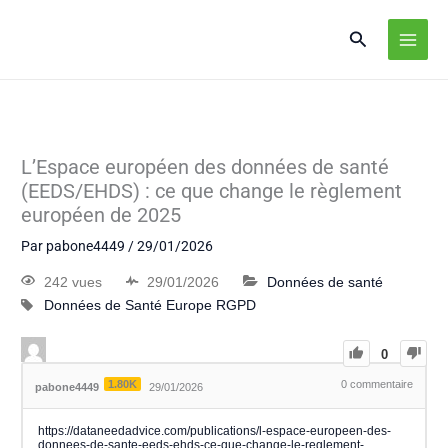
L’Espace européen des données de santé
(EEDS/EHDS) : ce que change le règlement
européen de 2025
Par
pabone4449
/
29/01/2026
242 vues
29/01/2026
Données de santé
Données de Santé
Europe
RGPD
0
1.80K
0
commentaire
pabone4449
29/01/2026
https://dataneedadvice.com/publications/l-espace-europeen-des-
donnees-de-sante-eeds-ehds-ce-que-change-le-reglement-