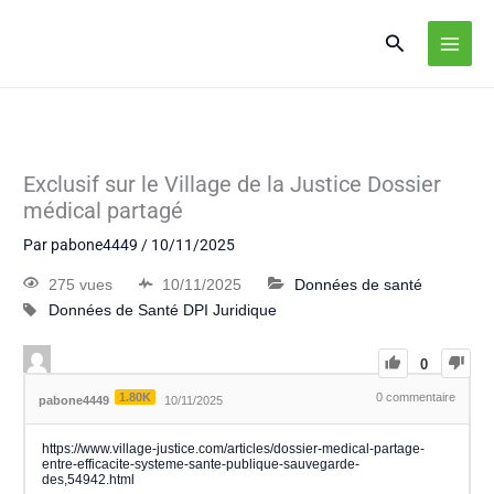
Exclusif sur le Village de la Justice Dossier
médical partagé
Par
pabone4449
/
10/11/2025
275 vues
10/11/2025
Données de santé
Données de Santé
DPI
Juridique
0
1.80K
0
commentaire
pabone4449
10/11/2025
https://www.village-justice.com/articles/dossier-medical-partage-
entre-efficacite-systeme-sante-publique-sauvegarde-
des,54942.html