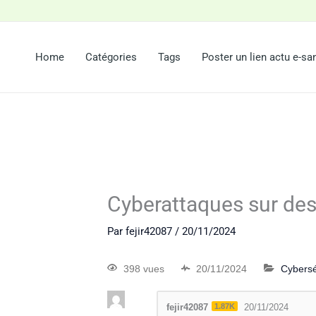
Home
Catégories
Tags
Poster un lien actu e-sa
Cyberattaques sur des
Par
fejir42087
/
20/11/2024
398 vues
20/11/2024
Cybersé
fejir42087
1.87K
20/11/2024