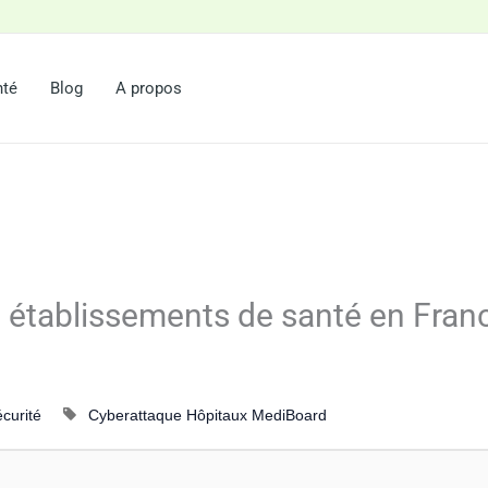
nté
Blog
A propos
 établissements de santé en Fra
curité
Cyberattaque
Hôpitaux
MediBoard