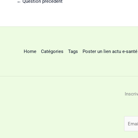
←
Question précédent
Home
Catégories
Tags
Poster un lien actu e-santé
Inscri
E
m
a