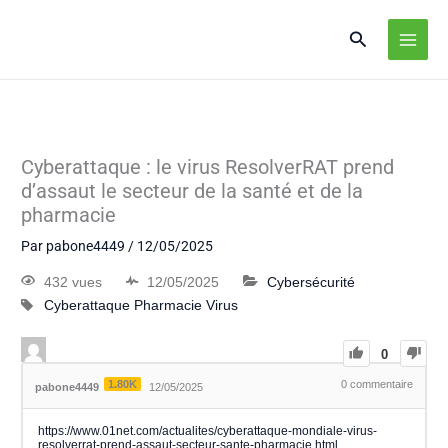
Cyberattaque : le virus ResolverRAT prend
d’assaut le secteur de la santé et de la
pharmacie
Par
pabone4449
/
12/05/2025
432 vues
12/05/2025
Cybersécurité
Cyberattaque
Pharmacie
Virus
0
1.80K
0
commentaire
pabone4449
12/05/2025
https://www.01net.com/actualites/cyberattaque-mondiale-virus-
resolverrat-prend-assaut-secteur-sante-pharmacie.html