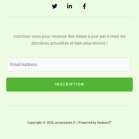
Inscrivez-vous pour recevoir des mises à jour par e-mail, les
dernières actualités et bien plus encore !
E
m
a
i
INSCRIPTION
l
*
Copyright © 2026 actuesante.fr | Powered by Radias|IT