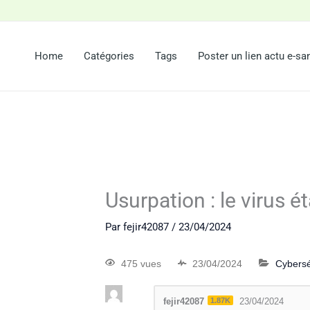
Home
Catégories
Tags
Poster un lien actu e-sa
Usurpation : le virus ét
Par
fejir42087
/
23/04/2024
475 vues
23/04/2024
Cybersé
fejir42087
1.87K
23/04/2024