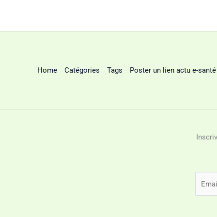
Home
Catégories
Tags
Poster un lien actu e-santé
Inscri
E
m
a
i