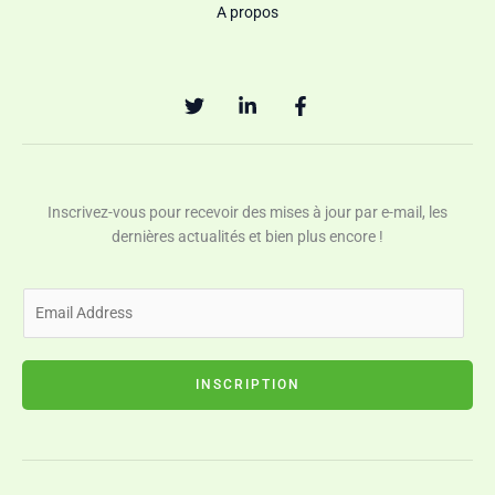
A propos
Inscrivez-vous pour recevoir des mises à jour par e-mail, les
dernières actualités et bien plus encore !
E
m
a
i
INSCRIPTION
l
*